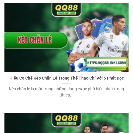
Hiểu Cơ Chế Kèo Chẵn Lẻ Trong Thể Thao Chỉ Với 5 Phút Đọc
Kèo chẵn lẻ là một trong những dạng cược phổ biến nhất trong
tất cả...