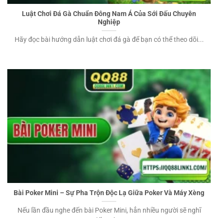
Luật Chơi Đá Gà Chuẩn Đông Nam Á Của Sới Đấu Chuyên
Nghiệp
Hãy đọc bài hướng dẫn luật chơi đá gà để bạn có thể theo dõi...
Bài Poker Mini – Sự Pha Trộn Độc Lạ Giữa Poker Và Máy Xèng
Nếu lần đầu nghe đến bài Poker Mini, hẳn nhiều người sẽ nghĩ