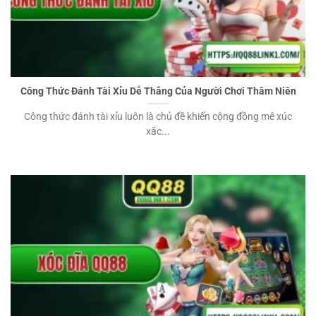
Công Thức Đánh Tài Xỉu Dễ Thắng Của Người Chơi Thâm Niên
Công thức đánh tài xỉu luôn là chủ đề khiến cộng đồng mê xúc
xắc...