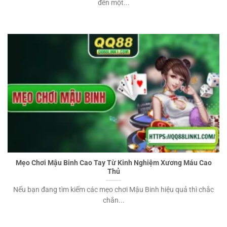
đến một...
Mẹo Chơi Mậu Binh Cao Tay Từ Kinh Nghiệm Xương Máu Cao
Thủ
Nếu bạn đang tìm kiếm các mẹo chơi Mậu Binh hiệu quả thì chắc
chắn...