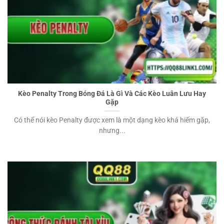
Kèo Penalty Trong Bóng Đá Là Gì Và Các Kèo Luân Lưu Hay
Gặp
Có thể nói kèo Penalty được xem là một dạng kèo khá hiếm gặp,
nhưng...