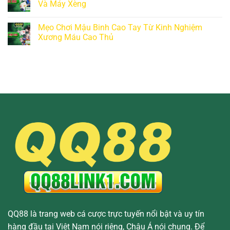
Và Máy Xèng
Mẹo Chơi Mậu Binh Cao Tay Từ Kinh Nghiệm
Xương Máu Cao Thủ
QQ88 là trang web cá cược trực tuyến nổi bật và uy tín
hàng đầu tại Việt Nam nói riêng, Châu Á nói chung. Để