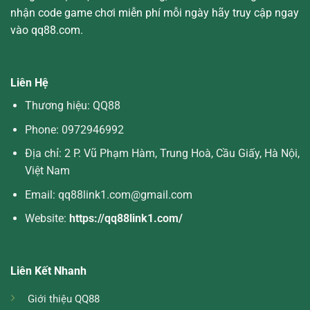
nhận code game chơi miễn phí mỗi ngày hãy truy cập ngay
vào qq88.com.
Liên Hệ
Thương hiệu: QQ88
Phone: 0972946992
Địa chỉ: 2 P. Vũ Phạm Hàm, Trung Hoà, Cầu Giấy, Hà Nội,
Việt Nam
Email:
qq88link1.com@gmail.com
Website:
https://qq88link1.com/
Liên Kết Nhanh
Giới thiệu QQ88