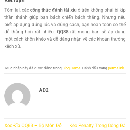
Kết luận
Tóm lại, các
công thức đánh tài xỉu
ở trên không phải bí kíp
thần thánh giúp bạn bách chiến bách thắng. Nhưng nếu
biết áp dụng đúng lúc và đúng cách, bạn hoàn toàn có thể
dễ thắng hơn rất nhiều.
QQ88
rất mong bạn sẽ áp dụng
một cách khôn khéo và dễ dàng nhận về các khoản thưởng
kếch xù.
Mục nhập này đã được đăng trong
Blog Game
. Đánh dấu trang
permalink
.
AD2
Xóc Đĩa QQ88 – Bộ Môn Đỏ
Kèo Penalty Trong Bóng Đá