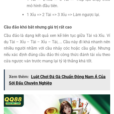
mô hình đầu tiên.
1 Xỉu => 2 Tài => 3 Xỉu => Làm ngược lại.
Cầu đảo khó bắt nhưng giá trị rất cao
Cầu đảo là dạng kết quả xen kẽ liên tục giữa Tài và Xỉu. Ví
dụ Tài – Xỉu – Tài – Xỉu – Tài, … Cầu này đi khá nhanh nên
nhiều người nhầm với cầu nhảy cóc hoặc cầu gãy. Nhưng
nếu xác định đúng cầu đảo thì công thức đánh tài xỉu theo
cửa ngược ván trước mang lại tỷ lệ thắng khá tốt.
Xem thêm:
Luật Chơi Đá Gà Chuẩn Đông Nam Á Của
Sới Đấu Chuyên Nghiệp