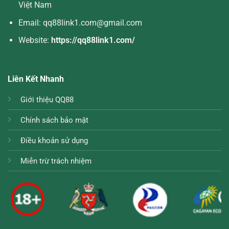
Việt Nam
Email:
qq88link1.com@gmail.com
Website:
https://qq88link1.com/
Liên Kết Nhanh
Giới thiệu QQ88
Chính sách bảo mật
Điều khoản sử dụng
Miễn trừ trách nhiệm