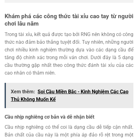
Khám phá các công thức tài xỉu cao tay từ người
chơi lâu năm
Trong tài xỉu, kết quả được tạo bởi RNG nên không có công
thức nào đảm bảo thắng tuyệt đối. Tuy nhiên, những người
chơi nhiều kinh nghiệm thường dựa vào các dạng cầu để
tăng độ chính xác trong mỗi ván chơi. Dưới đây là 5 dạng
cầu thường gặp nhất theo công thức đánh tài xỉu của các
cao nhân có thâm niên.
Xem thêm:
Soi Cầu Miền Bắc - Kinh Nghiệm Các Cao
Thủ Không Muốn Kể
Cầu nhịp nghiêng cơ bản và dễ nhận biết
Cầu nhịp nghiêng có thể coi là dạng cầu dễ tiếp cận nhất.
Bản chất của cầu này là một phía áp đảo rõ rệt trong một