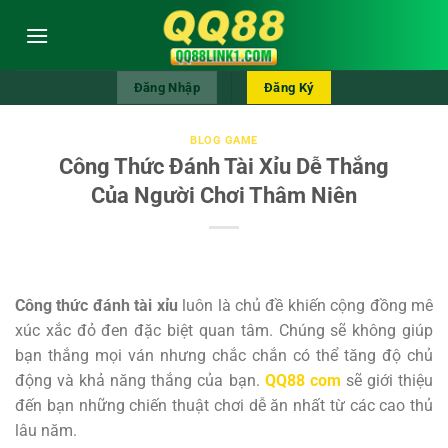
Chuyển
đến
nội
dung
Đăng Nhập
Đăng Ký
BLOG GAME
Công Thức Đánh Tài Xỉu Dễ Thắng
Của Người Chơi Thâm Niên
Công thức đánh tài xỉu
luôn là chủ đề khiến cộng đồng mê
xúc xắc đỏ đen đặc biệt quan tâm. Chúng sẽ không giúp
bạn thắng mọi ván nhưng chắc chắn có thể tăng độ chủ
động và khả năng thắng của bạn.
QQ88 com
sẽ giới thiệu
đến bạn những chiến thuật chơi dễ ăn nhất từ các cao thủ
lâu năm.