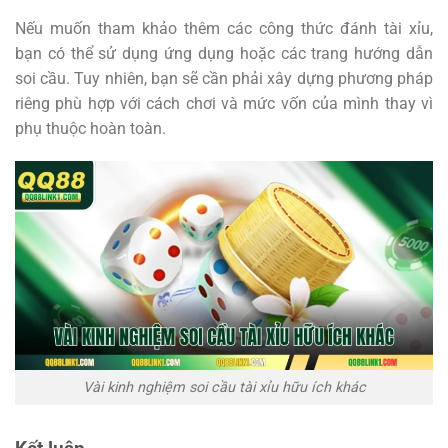
Nếu muốn tham khảo thêm các công thức đánh tài xỉu,
bạn có thể sử dụng ứng dụng hoặc các trang hướng dẫn
soi cầu. Tuy nhiên, bạn sẽ cần phải xây dựng phương pháp
riêng phù hợp với cách chơi và mức vốn của mình thay vì
phụ thuộc hoàn toàn.
Vài kinh nghiệm soi cầu tài xỉu hữu ích khác