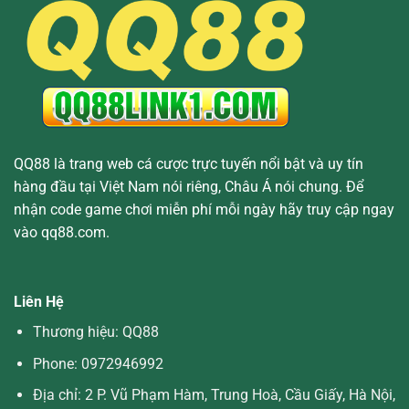
QQ88 là trang web cá cược trực tuyến nổi bật và uy tín
hàng đầu tại Việt Nam nói riêng, Châu Á nói chung. Để
nhận code game chơi miễn phí mỗi ngày hãy truy cập ngay
vào qq88.com.
Liên Hệ
Thương hiệu: QQ88
Phone: 0972946992
Địa chỉ: 2 P. Vũ Phạm Hàm, Trung Hoà, Cầu Giấy, Hà Nội,