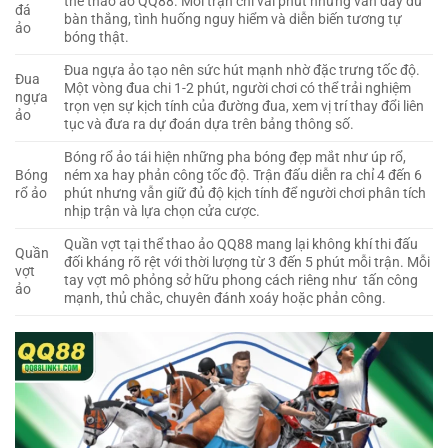
thể thao ảo QQ88. Mỗi trận chỉ vài phút nhưng vẫn đầy đủ
đá
bàn thắng, tình huống nguy hiểm và diễn biến tương tự
ảo
bóng thật.
Đua ngựa ảo tạo nên sức hút mạnh nhờ đặc trưng tốc độ.
Đua
Một vòng đua chi 1-2 phút, người chơi có thể trải nghiệm
ngựa
trọn vẹn sự kịch tính của đường đua, xem vị trí thay đổi liên
ảo
tục và đưa ra dự đoán dựa trên bảng thông số.
Bóng rổ ảo tái hiện những pha bóng đẹp mắt như úp rổ,
Bóng
ném xa hay phản công tốc độ. Trận đấu diễn ra chỉ 4 đến 6
rổ ảo
phút nhưng vẫn giữ đủ độ kịch tính để người chơi phân tích
nhịp trận và lựa chọn cửa cược.
Quần vợt tại thể thao ảo QQ88 mang lại không khí thi đấu
Quần
đối kháng rõ rệt với thời lượng từ 3 đến 5 phút mỗi trận. Mỗi
vợt
tay vợt mô phỏng sở hữu phong cách riêng như tấn công
ảo
mạnh, thủ chắc, chuyên đánh xoáy hoặc phản công.