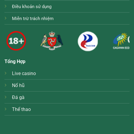
Điều khoản sử dụng
Miễn trừ trách nhiệm
Tổng Hợp
Live casino
Nổ hũ
Đá gà
Thể thao