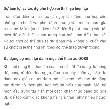
Sự tiện lợi và tốc độ phù hợp với thị hiệu hiện tại
Trận đấu diễn ra liên tục cả ngày lẫn đêm, phù hợp cho
những ai chỉ có vài phút rảnh nhưng vẫn muốn tham gia
cá cược. Mỗi trận chỉ kéo dài 3 đến 5 phút nhưng vẫn tái
hiện đủ diễn biến quan trọng của một trận đấu thực tế.
Người chơi có thể đưa ra dự đoán mà không bị cuốn vào
sự chờ đợi lê thê như khi theo dõi thể thao truyền thống.
Đa dạng bộ môn tại danh mục thể thao ảo QQ88
Kho nội dung thể thao ảo của nhà cái rất đa dạng, từ bóng
đá, bóng rổ đến đua ngựa, đua chó hay quần vợt. Sự đa
dạng này giúp người đam mê cá cược thể thao dễ dàng
tìm được bộ môn phù hợp với thị hiếu của mình. Mỗi bộ
môn đều được tái hiện một cách chân thực bằng đồ họa
3D để tạo cảm giác không hề “giả trân” như nhiều người
nghĩ.