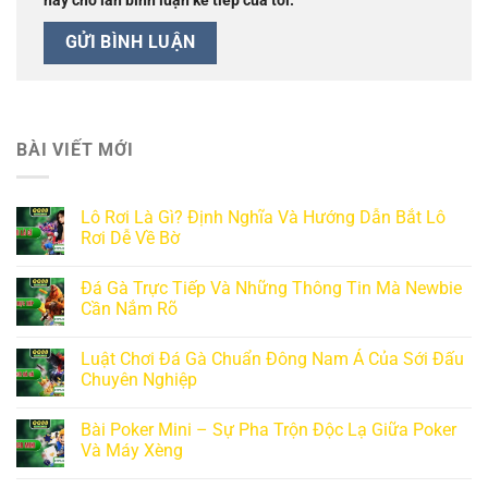
này cho lần bình luận kế tiếp của tôi.
BÀI VIẾT MỚI
Lô Rơi Là Gì? Định Nghĩa Và Hướng Dẫn Bắt Lô
Rơi Dễ Về Bờ
Đá Gà Trực Tiếp Và Những Thông Tin Mà Newbie
Cần Nắm Rõ
Luật Chơi Đá Gà Chuẩn Đông Nam Á Của Sới Đấu
Chuyên Nghiệp
Bài Poker Mini – Sự Pha Trộn Độc Lạ Giữa Poker
Và Máy Xèng