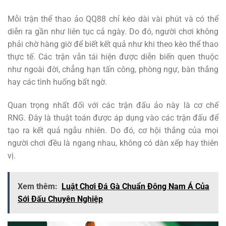
Mỗi trận thể thao ảo QQ88 chỉ kéo dài vài phút và có thể
diễn ra gần như liên tục cả ngày. Do đó, người chơi không
phải chờ hàng giờ để biết kết quả như khi theo kèo thể thao
thực tế. Các trận vẫn tái hiện được diễn biến quen thuộc
như ngoài đời, chẳng hạn tấn công, phòng ngự, bàn thắng
hay các tình huống bất ngờ.
Quan trọng nhất đối với các trận đấu ảo này là cơ chế
RNG. Đây là thuật toán được áp dụng vào các trận đấu để
tạo ra kết quả ngẫu nhiên. Do đó, cơ hội thắng của mọi
người chơi đều là ngang nhau, không có dàn xếp hay thiên
vị.
Xem thêm:
Luật Chơi Đá Gà Chuẩn Đông Nam Á Của
Sới Đấu Chuyên Nghiệp