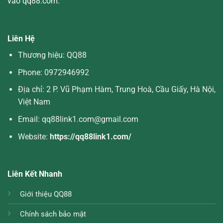
vào qq88.com.
Liên Hệ
Thương hiệu: QQ88
Phone: 0972946992
Địa chỉ: 2 P. Vũ Phạm Hàm, Trung Hoà, Cầu Giấy, Hà Nội,
Việt Nam
Email:
qq88link1.com@gmail.com
Website:
https://qq88link1.com/
Liên Kết Nhanh
Giới thiệu QQ88
Chính sách bảo mật